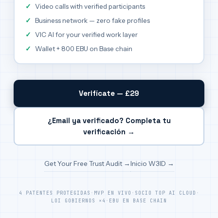
Video calls with verified participants
Business network — zero fake profiles
VIC AI for your verified work layer
Wallet + 800 EBU on Base chain
Verifícate — £29
¿Email ya verificado? Completa tu
verificación →
Get Your Free Trust Audit →
Inicio W3ID →
4 PATENTES PROTEGIDAS
·
MVP EN VIVO
·
SOCIO TOP AI CLOUD
·
LOI GOBIERNOS ×4
·
EBU EN BASE CHAIN