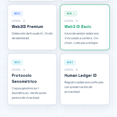
WEB2
NEW ✦
LEVEL 2
LEVEL 3
Web2ID Premium
Web3 ID Basic
Detección de fraude IA. Grafo
Inicio de sesión soberano.
de identidad.
Vinculado a cartera. On-
chain. Listo para dApps.
WEB3
WEB3
LEVEL 4
LEVEL 5
Protocolo
Human Ledger ID
Genométrico
Registro soberano unificado
con preservación de
Capas genómicas +
privacidad.
biométricas. Verificación
pasiva de vivacidad.