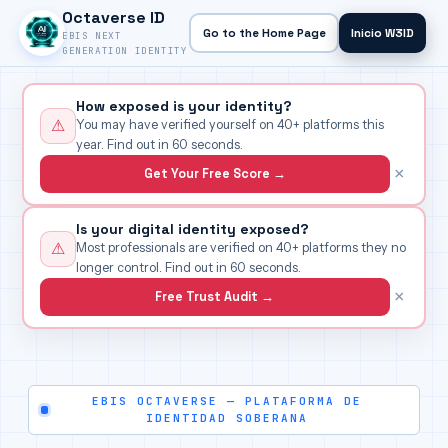
Octaverse ID
Go to the Home Page
Inicio W3ID
EBIS NEXT
GENERATION IDENTITY
How exposed is your identity?
⚠
You may have verified yourself on 40+ platforms this
year. Find out in 60 seconds.
×
Get Your Free Score →
Is your digital identity exposed?
⚠
Most professionals are verified on 40+ platforms they no
longer control. Find out in 60 seconds.
×
Free Trust Audit →
EBIS OCTAVERSE — PLATAFORMA DE
IDENTIDAD SOBERANA