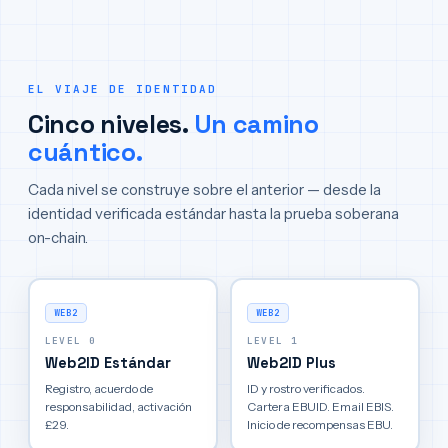
EL VIAJE DE IDENTIDAD
Cinco niveles.
Un camino
cuántico.
Cada nivel se construye sobre el anterior — desde la
identidad verificada estándar hasta la prueba soberana
on-chain.
WEB2
WEB2
LEVEL 0
LEVEL 1
Web2ID Estándar
Web2ID Plus
Registro, acuerdo de
ID y rostro verificados.
responsabilidad, activación
Cartera EBUID. Email EBIS.
£29.
Inicio de recompensas EBU.