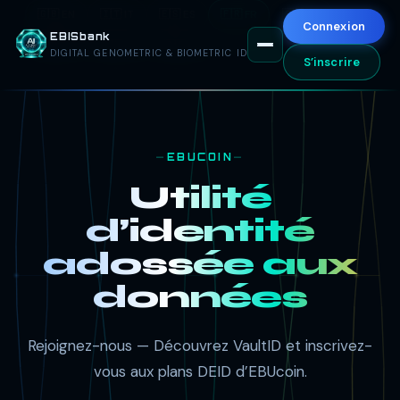
🇬🇧 EN
🇮🇹 IT
🇪🇸 ES
🇫🇷 FR
🇦🇪 AR
Connexion
EBISbank
🇷🇺 RU
🇨🇳 ZH
🇩🇪 DE
DIGITAL GENOMETRIC & BIOMETRIC ID
S’inscrire
EBUCOIN
Utilité
d’identité
adossée aux
données
Rejoignez-nous — Découvrez VaultID et inscrivez-
vous aux plans DEID d’EBUcoin.