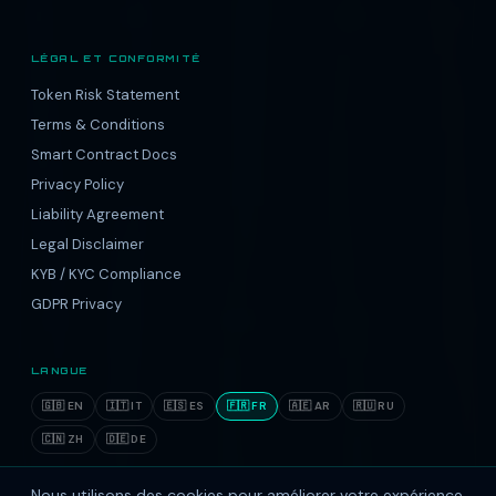
LÉGAL ET CONFORMITÉ
Token Risk Statement
Terms & Conditions
Smart Contract Docs
Privacy Policy
Liability Agreement
Legal Disclaimer
KYB / KYC Compliance
GDPR Privacy
LANGUE
🇬🇧 EN
🇮🇹 IT
🇪🇸 ES
🇫🇷 FR
🇦🇪 AR
🇷🇺 RU
🇨🇳 ZH
🇩🇪 DE
Nous utilisons des cookies pour améliorer votre expérience