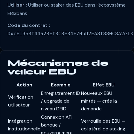
Utiliser :
Utiliser ou staker des EBU dans l’écosystème
EBISbank
Code du contrat :
0xcE1963f44a28Ef3C8E34F705D2EA8f880C8A2e13
Mécanismes de
valeur EBU
Action
Exemple
Effet EBU
Enregistrement ID
Nouveaux EBU
Vérification
/ upgrade de
mintés — crée la
utilisateur
niveau DEID
demande
Connexion API
Intégration
Verrouille des EBU —
banque /
institutionnelle
collatéral de staking
gouvernement